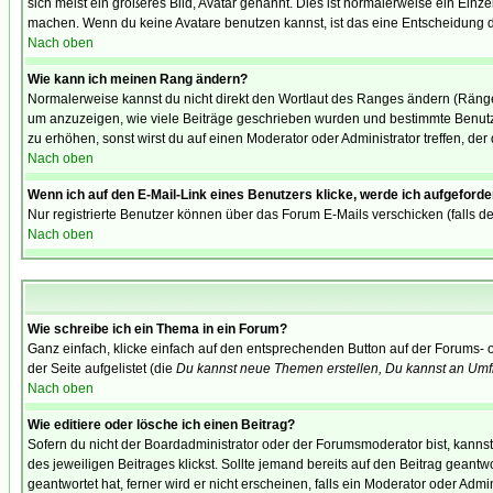
sich meist ein größeres Bild, Avatar genannt. Dies ist normalerweise ein Einz
machen. Wenn du keine Avatare benutzen kannst, ist das eine Entscheidung de
Nach oben
Wie kann ich meinen Rang ändern?
Normalerweise kannst du nicht direkt den Wortlaut des Ranges ändern (Räng
um anzuzeigen, wie viele Beiträge geschrieben wurden und bestimmte Benutze
zu erhöhen, sonst wirst du auf einen Moderator oder Administrator treffen, de
Nach oben
Wenn ich auf den E-Mail-Link eines Benutzers klicke, werde ich aufgeforde
Nur registrierte Benutzer können über das Forum E-Mails verschicken (falls 
Nach oben
Wie schreibe ich ein Thema in ein Forum?
Ganz einfach, klicke einfach auf den entsprechenden Button auf der Forums- o
der Seite aufgelistet (die
Du kannst neue Themen erstellen, Du kannst an Umf
Nach oben
Wie editiere oder lösche ich einen Beitrag?
Sofern du nicht der Boardadministrator oder der Forumsmoderator bist, kannst 
des jeweiligen Beitrages klickst. Sollte jemand bereits auf den Beitrag geantw
geantwortet hat, ferner wird er nicht erscheinen, falls ein Moderator oder Admi