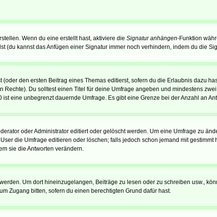
tellen. Wenn du eine erstellt hast, aktiviere die
Signatur anhängen
-Funktion währ
st (du kannst das Anfügen einer Signatur immer noch verhindern, indem du die Sig
 (oder den ersten Beitrag eines Themas editierst, sofern du die Erlaubnis dazu hast
chen Rechte). Du solltest einen Titel für deine Umfrage angeben und mindestens zw
 0 ist eine unbegrenzt dauernde Umfrage. Es gibt eine Grenze bei der Anzahl an Antw
ator oder Administrator editiert oder gelöscht werden. Um eine Umfrage zu änder
r die Umfrage editieren oder löschen; falls jedoch schon jemand mit gestimmt ha
em sie die Antworten verändern.
rden. Um dort hineinzugelangen, Beiträge zu lesen oder zu schreiben usw., könn
 um Zugang bitten, sofern du einen berechtigten Grund dafür hast.