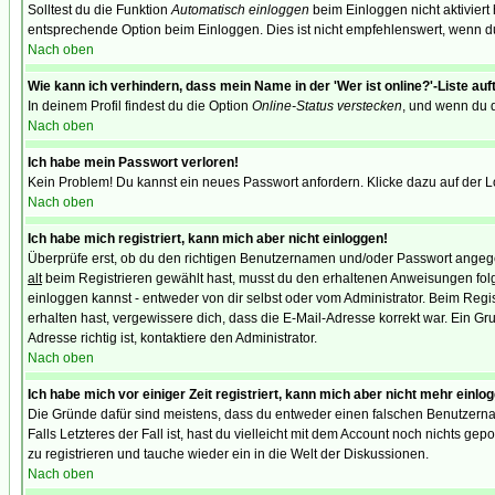
Solltest du die Funktion
Automatisch einloggen
beim Einloggen nicht aktiviert
entsprechende Option beim Einloggen. Dies ist nicht empfehlenswert, wenn du a
Nach oben
Wie kann ich verhindern, dass mein Name in der 'Wer ist online?'-Liste auf
In deinem Profil findest du die Option
Online-Status verstecken
, und wenn du d
Nach oben
Ich habe mein Passwort verloren!
Kein Problem! Du kannst ein neues Passwort anfordern. Klicke dazu auf der L
Nach oben
Ich habe mich registriert, kann mich aber nicht einloggen!
Überprüfe erst, ob du den richtigen Benutzernamen und/oder Passwort angegeb
alt
beim Registrieren gewählt hast, musst du den erhaltenen Anweisungen folgen.
einloggen kannst - entweder von dir selbst oder vom Administrator. Beim Regist
erhalten hast, vergewissere dich, dass die E-Mail-Adresse korrekt war. Ein G
Adresse richtig ist, kontaktiere den Administrator.
Nach oben
Ich habe mich vor einiger Zeit registriert, kann mich aber nicht mehr einlo
Die Gründe dafür sind meistens, dass du entweder einen falschen Benutzerna
Falls Letzteres der Fall ist, hast du vielleicht mit dem Account noch nichts 
zu registrieren und tauche wieder ein in die Welt der Diskussionen.
Nach oben