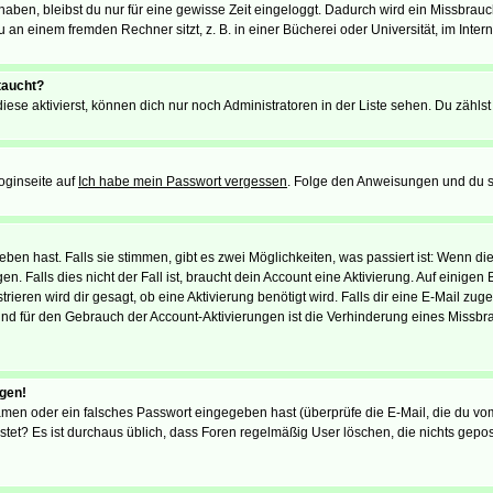
 haben, bleibst du nur für eine gewisse Zeit eingeloggt. Dadurch wird ein Missbrau
n einem fremden Rechner sitzt, z. B. in einer Bücherei oder Universität, im Intern
taucht?
iese aktivierst, können dich nur noch Administratoren in der Liste sehen. Du zählst
oginseite auf
Ich habe mein Passwort vergessen
. Folge den Anweisungen und du so
en hast. Falls sie stimmen, gibt es zwei Möglichkeiten, was passiert ist: Wenn 
 Falls dies nicht der Fall ist, braucht dein Account eine Aktivierung. Auf einigen
rieren wird dir gesagt, ob eine Aktivierung benötigt wird. Falls dir eine E-Mail zu
rund für den Gebrauch der Account-Aktivierungen ist die Verhinderung eines Missb
ggen!
men oder ein falsches Passwort eingegeben hast (überprüfe die E-Mail, die du vo
gepostet? Es ist durchaus üblich, dass Foren regelmäßig User löschen, die nichts ge