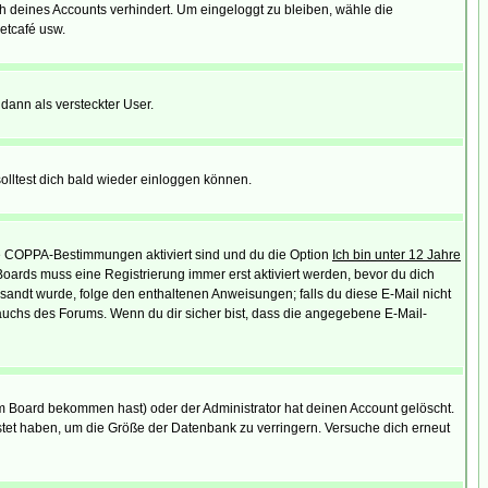
ch deines Accounts verhindert. Um eingeloggt zu bleiben, wähle die
etcafé usw.
 dann als versteckter User.
lltest dich bald wieder einloggen können.
die COPPA-Bestimmungen aktiviert sind und du die Option
Ich bin unter 12 Jahre
 Boards muss eine Registrierung immer erst aktiviert werden, bevor du dich
gesandt wurde, folge den enthaltenen Anweisungen; falls du diese E-Mail nicht
rauchs des Forums. Wenn du dir sicher bist, dass die angegebene E-Mail-
m Board bekommen hast) oder der Administrator hat deinen Account gelöscht.
postet haben, um die Größe der Datenbank zu verringern. Versuche dich erneut