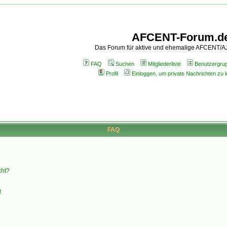
AFCENT-Forum.d
Das Forum für aktive und ehemalige AFCENT/
FAQ
Suchen
Mitgliederliste
Benutzergru
Profil
Einloggen, um private Nachrichten zu 
FAQ
cht?
!