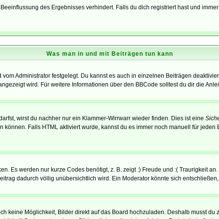
einflussung des Ergebnisses verhindert. Falls du dich registriert hast und immer 
Was man in und mit Beiträgen tun kann
vom Administrator festgelegt. Du kannst es auch in einzelnen Beiträgen deaktivie
angezeigt wird. Für weitere Informationen über den BBCode solltest du dir die Anle
darfst, wirst du nachher nur ein Klammer-Wirrwarr wieder finden. Dies ist eine
Sich
können. Falls HTML aktiviert wurde, kannst du es immer noch manuell für jeden 
n. Es werden nur kurze Codes benötigt, z. B. zeigt :) Freude und :( Traurigkeit an
Beitrag dadurch völlig unübersichtlich wird. Ein Moderator könnte sich entschließen
noch keine Möglichkeit, Bilder direkt auf das Board hochzuladen. Deshalb musst du 