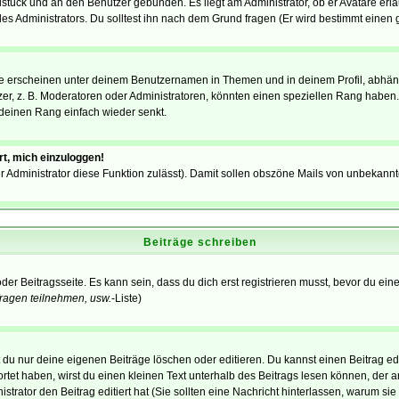
elstück und an den Benutzer gebunden. Es liegt am Administrator, ob er Avatare erl
s Administrators. Du solltest ihn nach dem Grund fragen (Er wird bestimmt einen 
e erscheinen unter deinem Benutzernamen in Themen und in deinem Profil, abhän
r, z. B. Moderatoren oder Administratoren, könnten einen speziellen Rang haben. 
r deinen Rang einfach wieder senkt.
rt, mich einzuloggen!
der Administrator diese Funktion zulässt). Damit sollen obszöne Mails von unbeka
Beiträge schreiben
der Beitragsseite. Es kann sein, dass du dich erst registrieren musst, bevor du e
ragen teilnehmen, usw.
-Liste)
du nur deine eigenen Beiträge löschen oder editieren. Du kannst einen Beitrag edi
ortet haben, wirst du einen kleinen Text unterhalb des Beitrags lesen können, der 
nistrator den Beitrag editiert hat (Sie sollten eine Nachricht hinterlassen, warum s