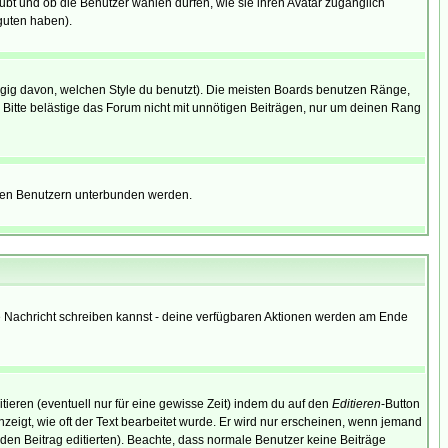
aubt und ob die Benutzer wählen dürfen, wie sie ihren Avatar zugänglich
guten haben).
gig davon, welchen Style du benutzt). Die meisten Boards benutzen Ränge,
Bitte belästige das Forum nicht mit unnötigen Beiträgen, nur um deinen Rang
nnten Benutzern unterbunden werden.
ine Nachricht schreiben kannst - deine verfügbaren Aktionen werden am Ende
tieren (eventuell nur für eine gewisse Zeit) indem du auf den
Editieren
-Button
anzeigt, wie oft der Text bearbeitet wurde. Er wird nur erscheinen, wenn jemand
ie den Beitrag editierten). Beachte, dass normale Benutzer keine Beiträge