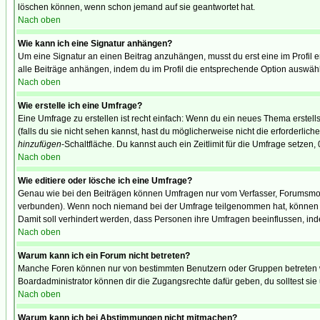
löschen können, wenn schon jemand auf sie geantwortet hat.
Nach oben
Wie kann ich eine Signatur anhängen?
Um eine Signatur an einen Beitrag anzuhängen, musst du erst eine im Profil ers
alle Beiträge anhängen, indem du im Profil die entsprechende Option auswähl
Nach oben
Wie erstelle ich eine Umfrage?
Eine Umfrage zu erstellen ist recht einfach: Wenn du ein neues Thema erstellst
(falls du sie nicht sehen kannst, hast du möglicherweise nicht die erforderli
hinzufügen
-Schaltfläche. Du kannst auch ein Zeitlimit für die Umfrage setzen,
Nach oben
Wie editiere oder lösche ich eine Umfrage?
Genau wie bei den Beiträgen können Umfragen nur vom Verfasser, Forumsmoder
verbunden). Wenn noch niemand bei der Umfrage teilgenommen hat, können Use
Damit soll verhindert werden, dass Personen ihre Umfragen beeinflussen, ind
Nach oben
Warum kann ich ein Forum nicht betreten?
Manche Foren können nur von bestimmten Benutzern oder Gruppen betreten we
Boardadministrator können dir die Zugangsrechte dafür geben, du solltest sie
Nach oben
Warum kann ich bei Abstimmungen nicht mitmachen?