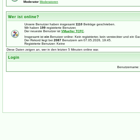
Moderator
Moderatoren
Wer ist online?
Unsere Benutzer haben insgesamt
1110
Beiträge geschrieben.
Wir haben
199
registrierte Benutzer.
Der neueste Benutzer ist
VMueller TCFC
.
Insgesamt ist
ein
Benutzer online: Kein registrierter, kein versteckter und ein G
Der Rekord liegt bei
2087
Benutzern am 07.05.2026, 19:45.
Registrierte Benutzer: Keine
Diese Daten zeigen an, wer in den letzten 5 Minuten online war.
Login
Benutzername