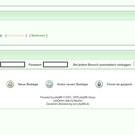
ast. [
Administrator
] [
Moderator
]
:
Passwort:
Bei jedem Besuch automatisch einloggen
Neue Beiträge
Keine neuen Beiträge
Forum ist gesperrt
Powered by
phpBB
© 2001, 2005 phpBB Group
subGreen style by
ktauber
Deutsche Übersetzung von
phpBB.de