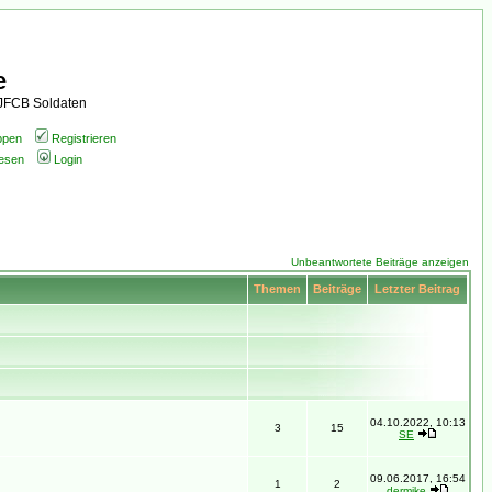
e
AJFCB Soldaten
ppen
Registrieren
lesen
Login
Unbeantwortete Beiträge anzeigen
Themen
Beiträge
Letzter Beitrag
04.10.2022, 10:13
3
15
SE
09.06.2017, 16:54
1
2
dermike