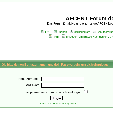
AFCENT-Forum.d
Das Forum für aktive und ehemalige AFCENT/
FAQ
Suchen
Mitgliederliste
Benutzergru
Profil
Einloggen, um private Nachrichten zu 
Gib bitte deinen Benutzernamen und dein Passwort ein, um dich einzuloggen!
Benutzername:
Passwort:
Bei jedem Besuch automatisch einloggen:
Ich habe mein Passwort vergessen!