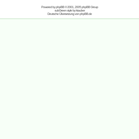
Powered by
phpBB
© 2001, 2005 phpBB Group
subGreen style by
ktauber
Deutsche Übersetzung von
phpBB.de