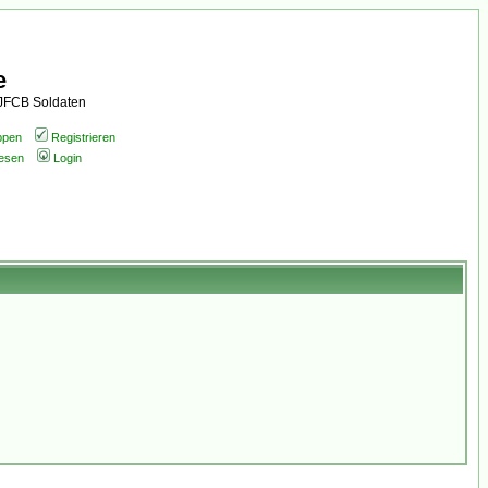
e
AJFCB Soldaten
ppen
Registrieren
lesen
Login