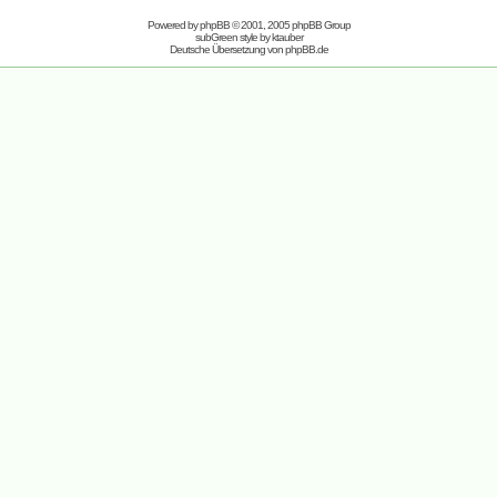
Powered by
phpBB
© 2001, 2005 phpBB Group
subGreen style by
ktauber
Deutsche Übersetzung von
phpBB.de