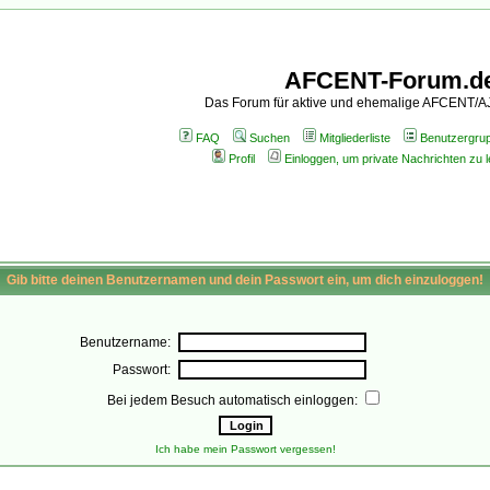
AFCENT-Forum.d
Das Forum für aktive und ehemalige AFCENT/
FAQ
Suchen
Mitgliederliste
Benutzergru
Profil
Einloggen, um private Nachrichten zu 
Gib bitte deinen Benutzernamen und dein Passwort ein, um dich einzuloggen!
Benutzername:
Passwort:
Bei jedem Besuch automatisch einloggen:
Ich habe mein Passwort vergessen!