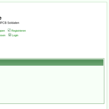
e
AJFCB Soldaten
ppen
Registrieren
lesen
Login