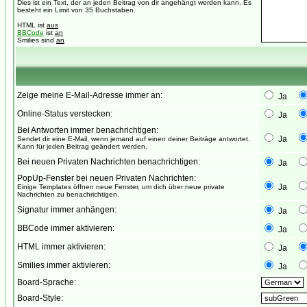
Dies ist ein Text, der an jeden Beitrag von dir angehängt werden kann. Es
besteht ein Limit von 35 Buchstaben.
HTML ist
aus
BBCode
ist
an
Smilies sind
an
Zeige meine E-Mail-Adresse immer an:
Ja
Online-Status verstecken:
Ja
Bei Antworten immer benachrichtigen:
Ja
Sendet dir eine E-Mail, wenn jemand auf einen deiner Beiträge antwortet.
Kann für jeden Beitrag geändert werden.
Bei neuen Privaten Nachrichten benachrichtigen:
Ja
PopUp-Fenster bei neuen Privaten Nachrichten:
Ja
Einige Templates öffnen neue Fenster, um dich über neue private
Nachrichten zu benachrichtigen.
Signatur immer anhängen:
Ja
BBCode immer aktivieren:
Ja
HTML immer aktivieren:
Ja
Smilies immer aktivieren:
Ja
Board-Sprache:
Board-Style: