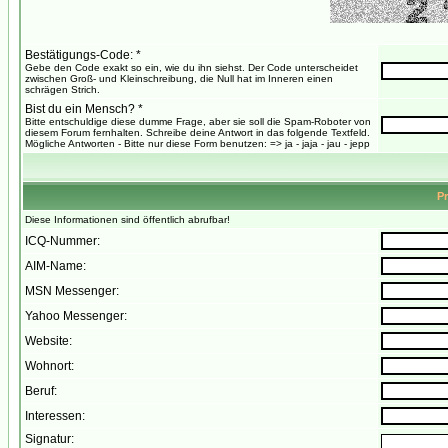
Bestätigungs-Code: *
Gebe den Code exakt so ein, wie du ihn siehst. Der Code unterscheidet
zwischen Groß- und Kleinschreibung, die Null hat im Inneren einen
schrägen Strich.
Bist du ein Mensch? *
Bitte entschuldige diese dumme Frage, aber sie soll die Spam-Roboter von
diesem Forum fernhalten. Schreibe deine Antwort in das folgende Textfeld.
Mögliche Antworten - Bitte nur diese Form benutzen: => ja - jaja - jau - jepp
Pr
Diese Informationen sind öffentlich abrufbar!
ICQ-Nummer:
AIM-Name:
MSN Messenger:
Yahoo Messenger:
Website:
Wohnort:
Beruf:
Interessen:
Signatur: