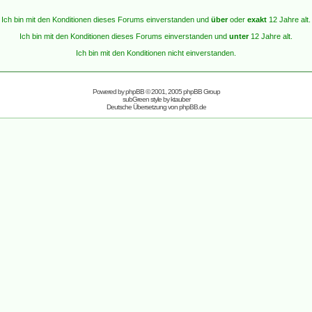
Ich bin mit den Konditionen dieses Forums einverstanden und
über
oder
exakt
12 Jahre alt.
Ich bin mit den Konditionen dieses Forums einverstanden und
unter
12 Jahre alt.
Ich bin mit den Konditionen nicht einverstanden.
Powered by
phpBB
© 2001, 2005 phpBB Group
subGreen style by
ktauber
Deutsche Übersetzung von
phpBB.de