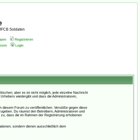
e
AJFCB Soldaten
ppen
Registrieren
lesen
Login
schen; aber es ist nicht möglich, jede einzelne Nachricht
 Urhebers wiedergibt und dass die Administratoren,
in diesem Forum zu veröffentlichen. Verstöße gegen diese
rzugeben. Du räumst den Betreibern, Administratoren und
 zu, dass die im Rahmen der Registrierung erhobenen
tionen, sondern dienen ausschließlich dem