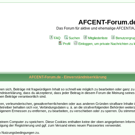
AFCENT-Forum.d
Das Forum für aktive und ehemalige AFCENT/
FAQ
Suchen
Mitgliederliste
Benutzergru
Profil
Einloggen, um private Nachrichten zu 
AFCENT-Forum.de - Einverständniserklärung
sich, Beiträge mit fragwürdigem Inhalt so schnell wie möglich zu bearbeiten oder ganz zu lö
ndniserklärung, dass du akzeptierst, dass jeder Beitrag in diesem Forum die Meinung seines
en Beiträge verantwortlich sind.
ären, verleumderischen, gewaltverherrlichenden oder aus anderen Gründen strafbare Inhalte 
etreiber behalten sich vor, Verbindungsdaten u. ä. an die strafverfolgenden Behörden weite
igenem Ermessen zu entfernen, zu bearbeiten, zu verschieben oder zu sperren. Du stimmst
einem Computer zu speichern. Diese Cookies enthalten keine der oben angegebenen Informa
tigung der Registrierung und ggf. zum Versand eines neuen Passwortes verwendet.
en Nutzungsbedingungen zu.