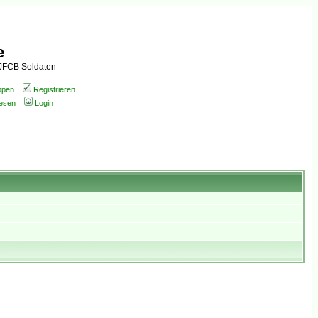
e
AJFCB Soldaten
ppen
Registrieren
lesen
Login