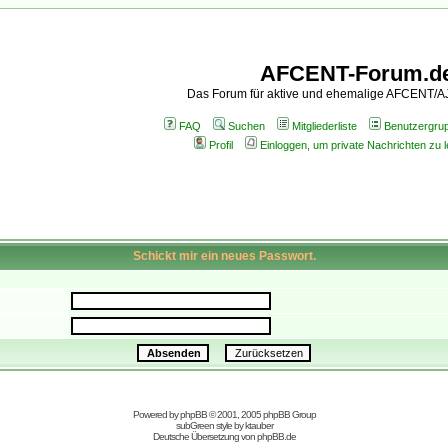
AFCENT-Forum.d
Das Forum für aktive und ehemalige AFCENT/
FAQ
Suchen
Mitgliederliste
Benutzergru
Profil
Einloggen, um private Nachrichten zu 
Schickt mir ein neues Passwort.
Powered by
phpBB
© 2001, 2005 phpBB Group
subGreen style by
ktauber
Deutsche Übersetzung von
phpBB.de