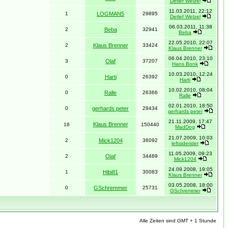
Detlef Welzel
11.03.2011, 22:12
1
LOGMAN5
29895
Detlef Welzel
06.03.2011, 11:38
2
Beba
32941
Beba
22.05.2010, 22:07
2
Klaus Brenner
33424
Klaus Brenner
06.04.2010, 23:10
3
Olaf
37207
Hans Bonk
10.03.2010, 12:24
0
Harti
26392
Harti
10.02.2010, 08:04
0
Ralle
26366
Ralle
02.01.2010, 18:50
0
gerhards peter
29434
gerhards peter
21.11.2009, 17:47
Klaus Brenner
16
150440
MadDog
21.07.2009, 10:03
2
Mick1204
36092
leftsiderider
11.05.2009, 09:23
2
Olaf
34489
Mick1204
24.09.2008, 19:05
1
Hibi81
30083
Klaus Brenner
03.05.2008, 18:00
0
GSchremmer
25731
GSchremmer
Alle Zeiten sind GMT + 1 Stunde