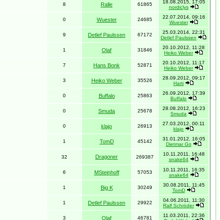
18.08.2015, 17:05
8
Ralle
61865
nordiclys
22.07.2014, 09:16
0
Wuester
24685
Wuester
25.03.2014, 22:31
9
Detlef Paulssen
67172
Detlef Paulssen
20.10.2012, 11:28
1
Olaf
31846
Heiko Weber
20.10.2012, 11:17
7
Hans Bonk
52871
Heiko Weber
28.09.2012, 09:17
3
Heiko Weber
35526
Harti
26.09.2012, 17:39
0
Buffalo
25863
Buffalo
28.08.2012, 16:23
0
Smuda
25678
Smuda
27.03.2012, 00:11
0
klajo
26913
klajo
31.01.2012, 16:05
1
TomD
45142
Dietmar Go
10.11.2011, 16:48
Dragoner
32
269387
snake64
10.11.2011, 16:35
6
MSteinhoff
57053
snake64
30.08.2011, 11:45
1
Big K
30249
TomD
04.06.2011, 11:30
1
Detlef Paulssen
29922
Ralf Schröder
11.03.2011, 22:36
3
Olaf
46781