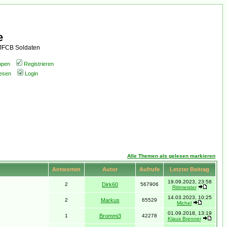
e
AJFCB Soldaten
ppen
Registrieren
lesen
Login
Alle Themen als gelesen markieren
Antworten
Autor
Aufrufe
Letzter Beitrag
19.09.2023, 23:58
2
Dirk60
567906
Rittmeister
14.03.2023, 10:25
2
Markus
65529
Michel
01.09.2018, 13:19
1
Brommi3
42278
Klaus Brenner