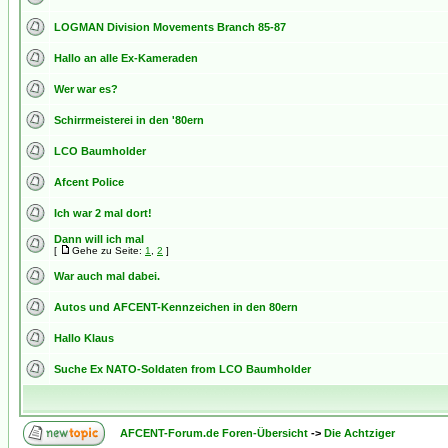
LOGMAN Division Movements Branch 85-87
Hallo an alle Ex-Kameraden
Wer war es?
Schirrmeisterei in den '80ern
LCO Baumholder
Afcent Police
Ich war 2 mal dort!
Dann will ich mal
[
Gehe zu Seite:
1
,
2
]
War auch mal dabei.
Autos und AFCENT-Kennzeichen in den 80ern
Hallo Klaus
Suche Ex NATO-Soldaten from LCO Baumholder
AFCENT-Forum.de Foren-Übersicht
->
Die Achtziger