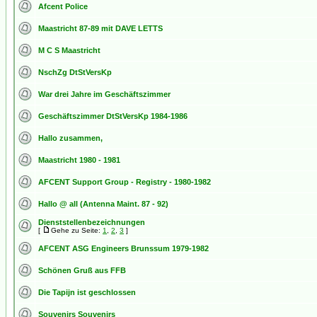
Afcent Police
Maastricht 87-89 mit DAVE LETTS
M C S Maastricht
NschZg DtStVersKp
War drei Jahre im Geschäftszimmer
Geschäftszimmer DtStVersKp 1984-1986
Hallo zusammen,
Maastricht 1980 - 1981
AFCENT Support Group - Registry - 1980-1982
Hallo @ all (Antenna Maint. 87 - 92)
Dienststellenbezeichnungen
[
Gehe zu Seite:
1
,
2
,
3
]
AFCENT ASG Engineers Brunssum 1979-1982
Schönen Gruß aus FFB
Die Tapijn ist geschlossen
Souvenirs Souvenirs