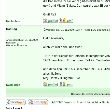
die Bar so wie ihr sie kennt gibt es nicht mehr. Mi
usw.) und Mittag (Salate, Currywurst usw.). Bilder
Gruß Ralf
Nach oben
MadDog
Verfasst am: 21.11.2009, 17:47
Titel: LCO Baumholde
Hallo Allerseits,
Anmeldedatum: 21.11.2009
Beiträge: 2
Wohnort: Dortmund
auch ich war dabei und zwar:
1982 in der Schule für Personal in integrierter V
1983 Jan - März Uffz.Lehrgang Teil 2 in Sonthofen
und dann April 1983 bis Dezember 1985 als S1/S
anschließend
Maj. Dorsey B. Ingram US A.
Nach oben
Beiträge der letzten Zeit anzeigen
AFCENT-Forum.de Foren-Übersicht
->
Die Ac
Seite
2
von
2