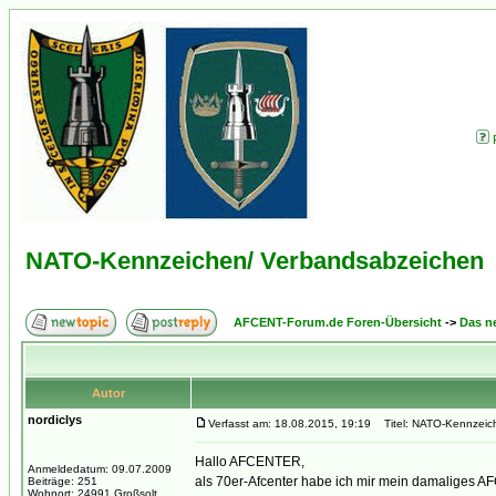
NATO-Kennzeichen/ Verbandsabzeichen
AFCENT-Forum.de Foren-Übersicht
->
Das n
Autor
nordiclys
Verfasst am: 18.08.2015, 19:19
Titel: NATO-Kennzeic
Hallo AFCENTER,
Anmeldedatum: 09.07.2009
als 70er-Afcenter habe ich mir mein damaliges 
Beiträge: 251
Wohnort: 24991 Großsolt