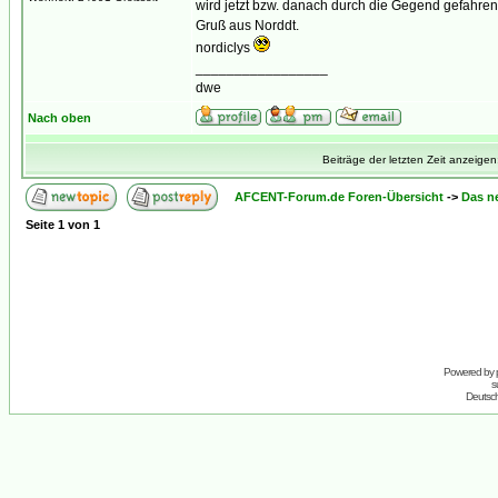
wird jetzt bzw. danach durch die Gegend gefahre
Gruß aus Norddt.
nordiclys
_________________
dwe
Nach oben
Beiträge der letzten Zeit anzeigen
AFCENT-Forum.de Foren-Übersicht
->
Das n
Seite
1
von
1
Powered by
s
Deutsc